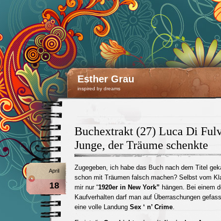
Esther Grau
inspired by dreams
Buchextrakt (27) Luca Di Fulv
Junge, der Träume schenkte
Zugegeben, ich habe das Buch nach dem Titel ge
April
schon mit Träumen falsch machen? Selbst vom Kla
18
mir nur “
1920er in New York”
hängen. Bei einem de
Kaufverhalten darf man auf Überraschungen gefass
eine volle Landung
Sex ‘ n’ Crime
.