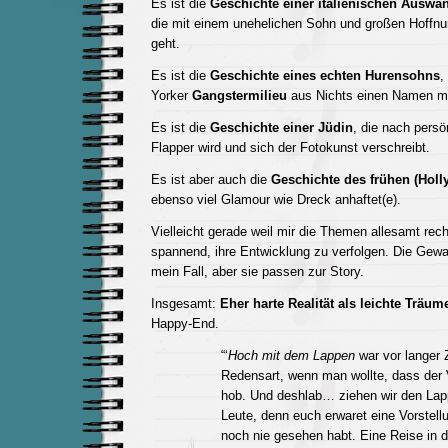
Es ist die
Geschichte einer italienischen Auswa
die mit einem unehelichen Sohn und großen Hoffn
geht.
Es ist die
Geschichte eines echten Hurensohns
,
Yorker
Gangstermilieu
aus Nichts einen Namen m
Es ist die
Geschichte einer Jüdin
, die nach pers
Flapper wird und sich der Fotokunst verschreibt.
Es ist aber auch die
Geschichte des frühen (Hol
ebenso viel Glamour wie Dreck anhaftet(e).
Vielleicht gerade weil mir die Themen allesamt recht
spannend, ihre Entwicklung zu verfolgen. Die Gewa
mein Fall, aber sie passen zur Story.
Insgesamt:
Eher harte Realität als leichte Träum
Happy-End.
“‘
Hoch mit dem Lappen
war vor langer Z
Redensart, wenn man wollte, dass der 
hob. Und deshlab… ziehen wir den Lap
Leute, denn euch erwaret eine Vorstellu
noch nie gesehen habt. Eine Reise in d