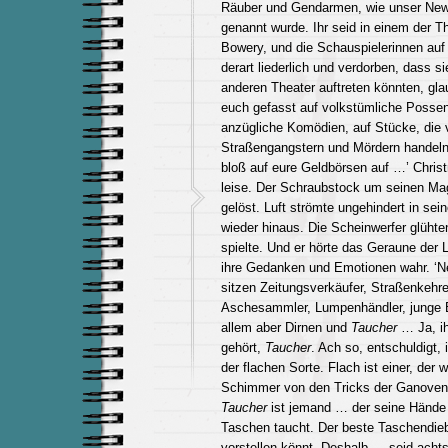
Räuber und Gendarmen, wie unser New
genannt wurde. Ihr seid in einem der T
Bowery, und die Schauspielerinnen auf
derart liederlich und verdorben, dass s
anderen Theater auftreten könnten, gla
euch gefasst auf volkstümliche Possen
anzügliche Komödien, auf Stücke, die 
Straßengangstern und Mördern handeln
bloß auf eure Geldbörsen auf …’ Chris
leise. Der Schraubstock um seinen Mag
gelöst. Luft strömte ungehindert in se
wieder hinaus. Die Scheinwerfer glühte
spielte. Und er hörte das Geraune der 
ihre Gedanken und Emotionen wahr. ‘
sitzen Zeitungsverkäufer, Straßenkehre
Aschesammler, Lumpenhändler, junge Be
allem aber Dirnen und
Taucher
… Ja, ih
gehört,
Taucher
. Ach so, entschuldigt, 
der flachen Sorte. Flach ist einer, der w
Schimmer von den Tricks der Ganoven 
Taucher
ist jemand … der seine Hände 
Taschen taucht. Der beste Taschendieb
vorstellen könnt. Deshalb … seid achts