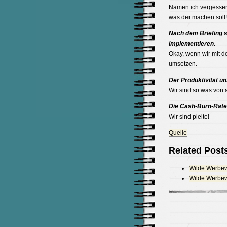
Namen ich vergessen h
was der machen soll!
Nach dem Briefing s
implementieren.
Okay, wenn wir mit d
umsetzen.
Der Produktivität u
Wir sind so was von 
Die Cash-Burn-Rate 
Wir sind pleite!
Quelle
Related Post
Wilde Werbewe
Wilde Werbewe