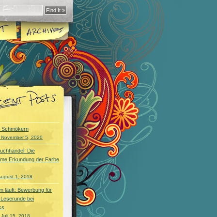
s Schmökern
 November 5, 2020
Buchhandel: Die
me Erkundung der Farbe
August 1, 2018
 läuft: Bewerbung für
-Leserunde bei
ks
Juli 15, 2018