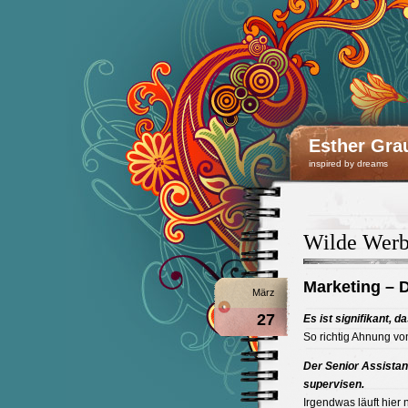
Esther Gra
inspired by dreams
Wilde Werb
Marketing – 
März
27
Es ist signifikant, 
So richtig Ahnung von
Der Senior Assistan
supervisen.
Irgendwas läuft hier