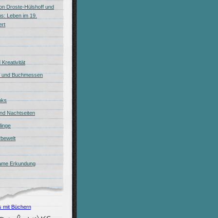
on Droste-Hülshoff und
s: Leben im 19.
ert
Kreativität
 und Buchmessen
inks
nd Nachtseiten
blinge
bewelt
ame Erkundung