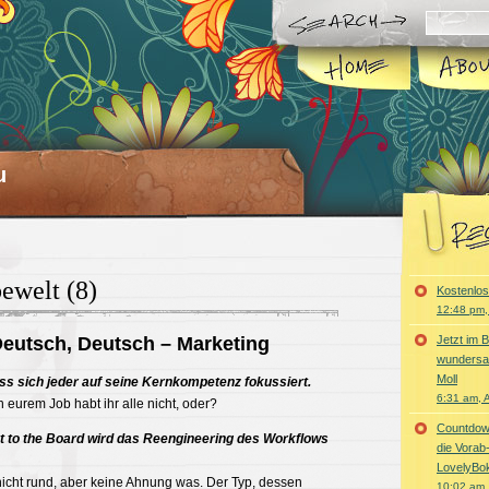
u
ewelt (8)
Kostenlo
12:48 pm,
Deutsch, Deutsch – Marketing
Jetzt im 
wundersa
Moll
dass sich jeder auf seine Kernkompetenz fokussiert.
6:31 am, 
 eurem Job habt ihr alle nicht, oder?
Countdown
t to the Board wird das Reengineering des Workflows
die Vorab
LovelyBo
 nicht rund, aber keine Ahnung was. Der Typ, dessen
10:02 am, 