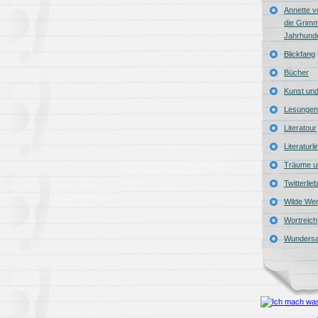
Annette v
die Grimm
Jahrhund
Blickfang
Bücher
Kunst und 
Lesungen
Literatour
Literaturl
Träume u
Twitterlie
Wilde Wer
Wortreich
Wunders