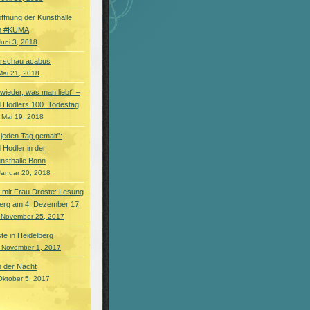
ffnung der Kunsthalle
m #KUMA
Juni 3, 2018
orschau acabus
Mai 21, 2018
 wieder, was man liebt“ –
 Hodlers 100. Todestag
 Mai 19, 2018
 jeden Tag gemalt”:
 Hodler in der
nsthalle Bonn
Januar 20, 2018
 mit Frau Droste: Lesung
berg am 4. Dezember 17
 November 25, 2017
te in Heidelberg
 November 1, 2017
on der Nacht
Oktober 5, 2017