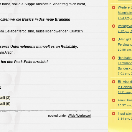
abe, soll die Suppe auslöffeln. Aber frag mich nicht,
Wiedererö
Mannhei
1:03 pm, 
ollten wir die Basics in das neue Branding
Verlagsv
em Gelaber fertig sind, muss irgendwer den Quatsch
2:12 pm, 
„Man gibt
Ferdinand
nseres Unternehmens mangelt es an Reliability.
10:56 pm,
am Arsch.
“Ich habe
hat den Peak-Point erreicht!
Ferdinand
Bundesku
7:01 pm, 
Ein Abend
s
in Heidel
11:28 am,
lt (3)
Frau Dros
lt (6)
10:57 am,
Inspirati
posted under
Wilde Werbewelt
3:34 pm, 