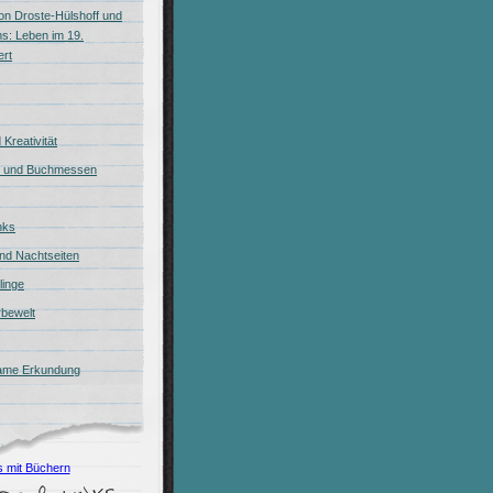
on Droste-Hülshoff und
s: Leben im 19.
ert
Kreativität
 und Buchmessen
inks
nd Nachtseiten
blinge
bewelt
ame Erkundung