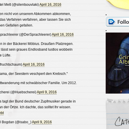
el Mett (@silentsouvlaki)
April 16, 2016
lten nicht von unserem Abkommen abkommen,
 das Verfahren verfahren, aber lassen Sie sich
en Gefallen gefallen.
prachleerer (@DerSprachleerer)
April 16, 2016
en in der Bäckerei Möbius. Draußen Platzregen.
 lässt sein graues Endlosband lustlos wobbeln
e Lüfte.
fruchtschaum)
April 16, 2016
ama, der Seestern veschpert den Krebsch."
ttwanderung mit schwäbischer Familie. Um 2012.
herei (@Huebscherei)
April 9, 2016
s tagt der Bund deutscher Zupfmusiker gerade in
 der Örtze. Ich dachte, das solltet Ihr wissen.
ebt
l Bogdan (@isabo_)
April 9, 2016