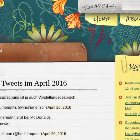
u
 Tweets im April 2016
Kostenlo
12:48 pm,
sprechung ist ja auch Vorstellungsgespräch.
Jetzt im 
wundersa
umens©h. (@instrumensch)
April 26, 2016
Moll
6:31 am, 
nermann sitzt bei Mc Donalds.
Countdown
erwirrt.
die Vorab
lleben (@hochfrequent)
April 20, 2016
LovelyBo
10:02 am, 