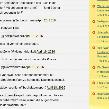
im Antiquariat: "Sie packen das Buch in die
Wiedererö
üte!? Mit Lebensmitteln drin!?" — "Sind Bücher
Mannhei
ch Lebensmittel?"
1:03 pm, 
ar Warner (@e_book_news)
April 20, 2016
Verlagsv
2:12 pm, 
 klebt am Uhu.
„Man gibt
(@beispielwiese)
April 19, 2016
Ferdinand
10:56 pm,
fe sind vor mir eingeschlafen.
“Ich habe
iZelle (@kleinunddunkel)
April 19, 2016
Ferdinand
Bundesku
ht hört das Leben manchmal auf die Poesie.
7:01 pm, 
 (@wortwandrerin)
April 19, 2016
Ein Abend
in Heidel
 Vogelwelt setzt offenbar immer mehr auf
11:28 am,
t. Soeben im Park zu hören: die Nachmittagstigall.
Frau Dros
10:57 am,
tabensportler (@buchstabensport)
April 18, 2016
Inspirati
lk auf dem Ikeaparkplatz beginnt man am besten
3:34 pm, 
em beherzten:" Naaa, waren die Augen wieder
ls der Kofferraum?"