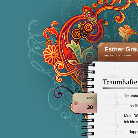
Esther Gra
inspired by dreams
Traumhafte
Traumbe
April
— inst®
30
Mein Dö
Ich bin v
— doppe