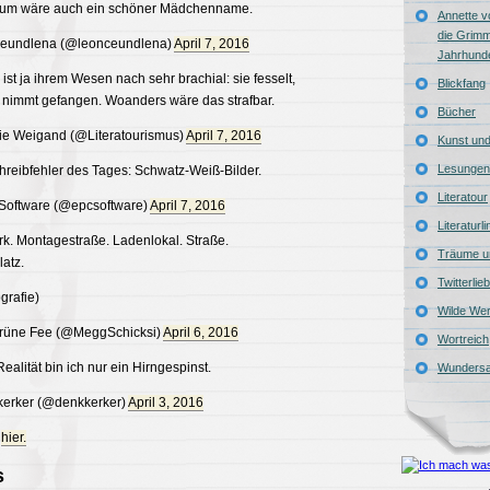
sum wäre auch ein schöner Mädchenname.
Annette v
die Grimm
eundlena (@leonceundlena)
April 7, 2016
Jahrhund
r ist ja ihrem Wesen nach sehr brachial: sie fesselt,
Blickfang
, nimmt gefangen. Woanders wäre das strafbar.
Bücher
e Weigand (@Literatourismus)
April 7, 2016
Kunst und 
Lesungen
reibfehler des Tages: Schwatz-Weiß-Bilder.
Literatour
oftware (@epcsoftware)
April 7, 2016
Literaturl
k. Montagestraße. Ladenlokal. Straße.
Träume u
latz.
Twitterlie
grafie)
Wilde Wer
rüne Fee (@MeggSchicksi)
April 6, 2016
Wortreich
Realität bin ich nur ein Hirngespinst.
Wunders
erker (@denkkerker)
April 3, 2016
e
hier.
s