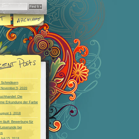
s Schmökern
 November 5, 2020
Buchhandel: Die
me Erkundung der Farbe
August 1, 2018
 läuft: Bewerbung für
-Leserunde bei
ks
Juli 15, 2018