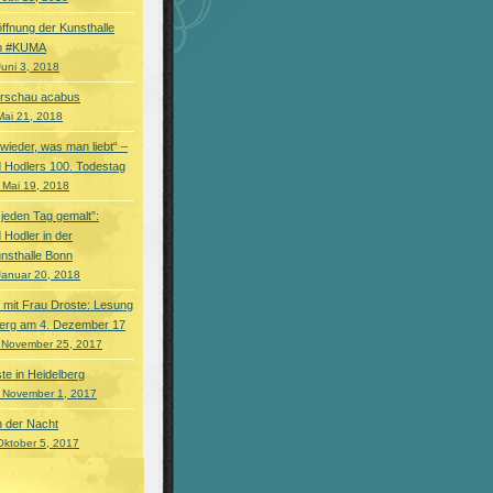
ffnung der Kunsthalle
m #KUMA
Juni 3, 2018
orschau acabus
Mai 21, 2018
 wieder, was man liebt“ –
 Hodlers 100. Todestag
 Mai 19, 2018
 jeden Tag gemalt”:
 Hodler in der
nsthalle Bonn
Januar 20, 2018
 mit Frau Droste: Lesung
berg am 4. Dezember 17
 November 25, 2017
te in Heidelberg
 November 1, 2017
on der Nacht
Oktober 5, 2017