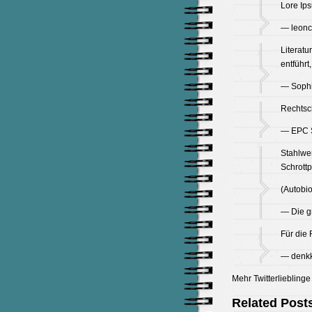
Lore Ip
— leonc
Literatu
entführt
— Sophi
Rechtsch
— EPC S
Stahlwer
Schrottp
(Autobio
— Die g
Für die 
— denkk
Mehr Twitterliebling
Related Post