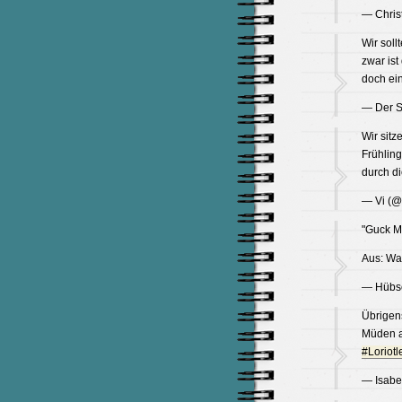
— Christ
Wir sol
zwar ist
doch ein
— Der S
Wir sitz
Frühling
durch di
— Vi (@
"Guck M
Aus: Wa
— Hübsc
Übrigen
Müden an
#Loriotl
— Isabe