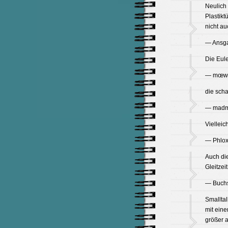
Neulich 
Plastikt
nicht au
— Ansg
Die Eule
— mœw️ 
die scha
— madmo
Vielleic
— Phlox
Auch die
Gleitzei
— Buchs
Smallta
mit ein
größer a