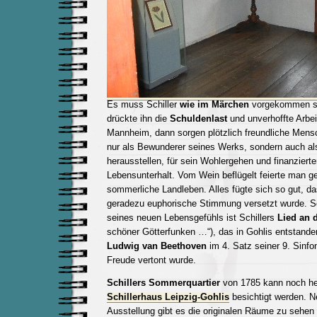
Es muss Schiller
wie im Märchen
vorgekommen se
drückte ihn die
Schuldenlast
und unverhoffte Arbeit
Mannheim, dann sorgen plötzlich freundliche Mensc
nur als Bewunderer seines Werks, sondern auch a
herausstellen, für sein Wohlergehen und finanziert
Lebensunterhalt. Vom Wein beflügelt feierte man 
sommerliche Landleben. Alles fügte sich so gut, das
geradezu euphorische Stimmung versetzt wurde. S
seines neuen Lebensgefühls ist Schillers
Lied an 
schöner Götterfunken …“), das in Gohlis entstanden
Ludwig van Beethoven
im 4. Satz seiner 9. Sinfo
Freude vertont wurde.
Schillers Sommerquartier
von 1785 kann noch he
Schillerhaus Leipzig-Gohlis
besichtigt werden. N
Ausstellung gibt es die originalen Räume zu sehen 