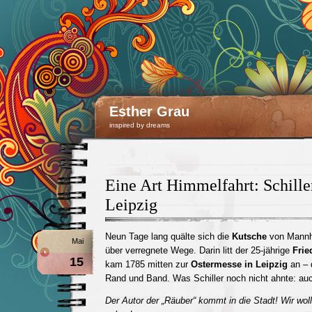
Esther Grau
inspired by dreams
Eine Art Himmelfahrt: Schille
Leipzig
Neun Tage lang quälte sich die
Kutsche
von Mannh
Mai
über verregnete Wege. Darin litt der 25-jährige
Frie
15
kam 1785 mitten zur
Ostermesse in Leipzig
an – 
Rand und Band. Was Schiller noch nicht ahnte: au
Der Autor der „Räuber“ kommt in die Stadt! Wir wol