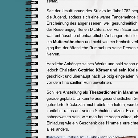
sehen!
Seit der Uraufführung des Stücks im Jahr 1782 bege
die Jugend, sodass sich eine wahre Fangemeinde bi
Erscheinung des abgerissenen, weil gesundheitlich,
der Reise angegriffenen Dichters, der von Natur au
war, enttäuschte offenbar etliche Anhänger. Schiller
ein
Muttersöhnchen
und nicht wie ein Freiheitsve
ging ihm der öffentliche Rummel um seine Person e
Nerven.
Herzliche Anhänger seines Werks und bald schon 
jedoch
Christian Gottfried Körner und sein Kreis
geschickt und überhaupt nach Leipzig eingeladen h
vor dem finanziellen Ruin bewahrten.
Schillers Anstellung als
Theaterdichter in Mannh
gerade geplatzt: Er konnte aus gesundheitlichen Gr
geforderte Stückezahl nicht pünktlich liefern, wurd
zunächst ratlos auf seinen Schulden sitzen. Es 
nahegewesen sein, wie man heute sagen würde, als
Einladung wie ein Geschenk des Himmels erreichte
alles anders.